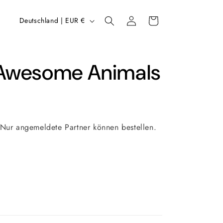
L
Einloggen
Warenkorb
Deutschland | EUR €
a
n
d
 Awesome Animals
/
R
e
 Nur angemeldete Partner können bestellen.
g
i
o
n